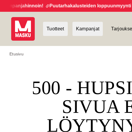
ampanjahinnoin!
Puutarhakalusteiden loppuunmyynti jatk
Tuotteet
Kampanjat
Tarjoukse
Etusivu
500 - HUPS
SIVUA 
LÖYTYN