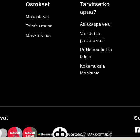
Ostokset
Tarvitsetko
apua?
Maksutavat
Asiakaspalvelu
Toimitustavat
Vaihdot ja
Masku Klubi
palautukset
Reklamaatiot ja
takuu
Kokemuksia
Maskusta
vat
Se
M
A
SKU
M
A
SKU
T
ili
L
a
s
ku