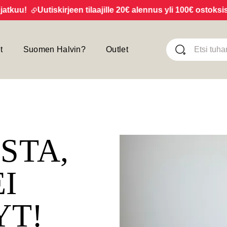
uu!
Uutiskirjeen tilaajille 20€ alennus yli 100€ ostoksista!
t
Suomen Halvin?
Outlet
ISTA,
EI
YT!