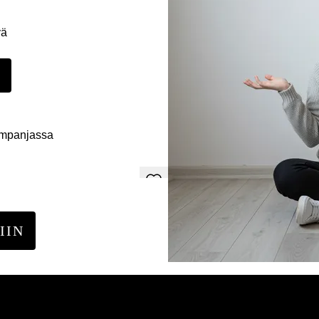
yä
E
ampanjassa
IIN