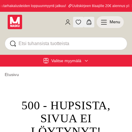
arhakalusteiden loppuunmyynti jatkuu!
Uutiskirjeen tilaajille 20€ alennus yli 1
Menu
Valitse myymälä
Etusivu
500 - HUPSISTA,
SIVUA EI
LÖYTYNYT!