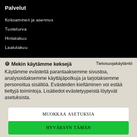
Palvelut
Kokoaminen ja asennus
Tuoteturva
Hintatakuu
Laatutakuu
🍪 Mekin käytämme keksejä
Tietosuojakäytäntö
Käytämme evästeitä parantaaksemme sivustoa,
analysoidaksemme käyttäjäpolkuja ja tarjotaksemme
Maksutavat
Seuraa meitä
personoitua sisältöä. Evästeiden kieltäminen voi estää
tiettyjä toimintoja. Lisätiedot evästetyypeistä löytyvät
M
A
SKU
M
A
SKU
asetuksista.
T
ili
L
a
s
ku
MUOKKAA ASETUKSIA
HYVÄKSYN TÄMÄN