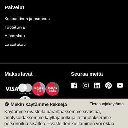
Palvelut
Kokoaminen ja asennus
Tuoteturva
Hintatakuu
Laatutakuu
Maksutavat
Seuraa meitä
M
A
SKU
M
A
SKU
T
ili
L
a
s
ku
🍪 Mekin käytämme keksejä
Tietosuojakäytäntö
Käytämme evästeitä parantaaksemme sivustoa,
analysoidaksemme käyttäjäpolkuja ja tarjotaksemme
personoitua sisältöä. Evästeiden kieltäminen voi estää