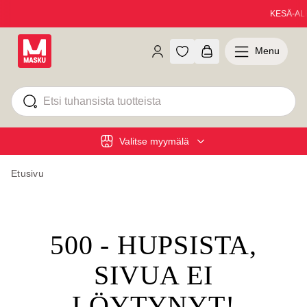
KESÄ-ALE on
Menu
Valitse myymälä
Etusivu
500 - HUPSISTA,
SIVUA EI
LÖYTYNYT!