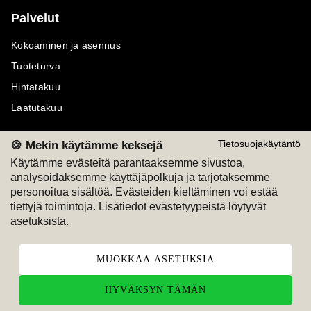
Palvelut
Kokoaminen ja asennus
Tuoteturva
Hintatakuu
Laatutakuu
🍪 Mekin käytämme keksejä
Tietosuojakäytäntö
Käytämme evästeitä parantaaksemme sivustoa,
analysoidaksemme käyttäjäpolkuja ja tarjotaksemme
Maksutavat
Seuraa meitä
personoitua sisältöä. Evästeiden kieltäminen voi estää
tiettyjä toimintoja. Lisätiedot evästetyypeistä löytyvät
M
A
SKU
M
A
SKU
asetuksista.
T
ili
L
a
s
ku
MUOKKAA ASETUKSIA
HYVÄKSYN TÄMÄN