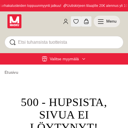
rhakalusteiden loppuunmyynti jatkuu!
Uutiskirjeen tilaajille 20€ alennus yli 100
Menu
Valitse myymälä
Etusivu
500 - HUPSISTA,
SIVUA EI
LÖYTYNYT!