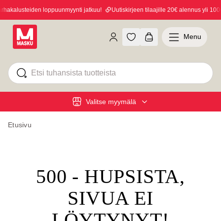
akalusteiden loppuunmyynti jatkuu!
Uutiskirjeen tilaajille 20€ alennus yli 100€ 
Menu
Valitse myymälä
Etusivu
500 - HUPSISTA,
SIVUA EI
LÖYTYNYT!