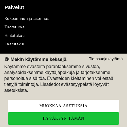
Palvelut
Kokoaminen ja asennus
Tuoteturva
Hintatakuu
Laatutakuu
🍪 Mekin käytämme keksejä
Tietosuojakäytäntö
Käytämme evästeitä parantaaksemme sivustoa,
analysoidaksemme käyttäjäpolkuja ja tarjotaksemme
Maksutavat
Seuraa meitä
personoitua sisältöä. Evästeiden kieltäminen voi estää
tiettyjä toimintoja. Lisätiedot evästetyypeistä löytyvät
M
A
SKU
M
A
SKU
asetuksista.
T
ili
L
a
s
ku
MUOKKAA ASETUKSIA
HYVÄKSYN TÄMÄN