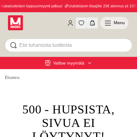
akalusteiden loppuunmyynti jatkuu!
Uutiskirjeen tilaajille 20€ alennus yli 100€ 
Menu
Valitse myymälä
Etusivu
500 - HUPSISTA,
SIVUA EI
LÖYTYNYT!