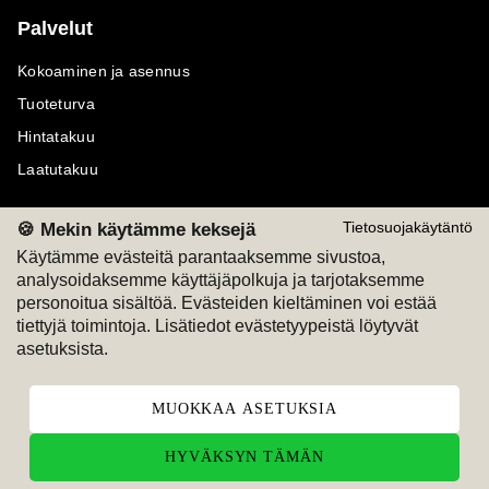
Palvelut
Kokoaminen ja asennus
Tuoteturva
Hintatakuu
Laatutakuu
🍪 Mekin käytämme keksejä
Tietosuojakäytäntö
Käytämme evästeitä parantaaksemme sivustoa,
analysoidaksemme käyttäjäpolkuja ja tarjotaksemme
Maksutavat
Seuraa meitä
personoitua sisältöä. Evästeiden kieltäminen voi estää
tiettyjä toimintoja. Lisätiedot evästetyypeistä löytyvät
M
A
SKU
M
A
SKU
asetuksista.
T
ili
L
a
s
ku
MUOKKAA ASETUKSIA
HYVÄKSYN TÄMÄN