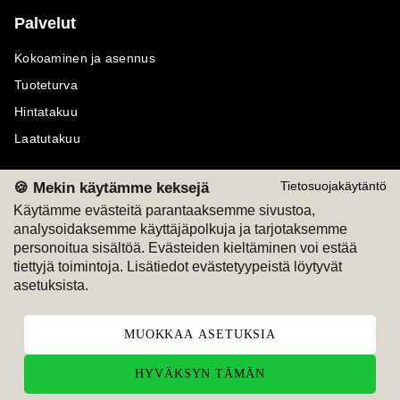
Palvelut
Kokoaminen ja asennus
Tuoteturva
Hintatakuu
Laatutakuu
🍪 Mekin käytämme keksejä
Tietosuojakäytäntö
Käytämme evästeitä parantaaksemme sivustoa,
analysoidaksemme käyttäjäpolkuja ja tarjotaksemme
Maksutavat
Seuraa meitä
personoitua sisältöä. Evästeiden kieltäminen voi estää
tiettyjä toimintoja. Lisätiedot evästetyypeistä löytyvät
M
A
SKU
M
A
SKU
asetuksista.
T
ili
L
a
s
ku
MUOKKAA ASETUKSIA
HYVÄKSYN TÄMÄN