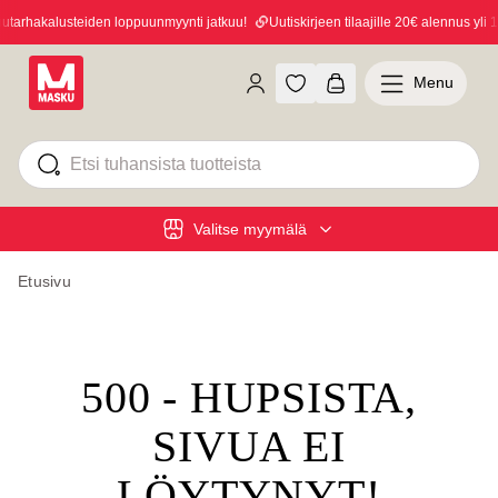
arhakalusteiden loppuunmyynti jatkuu!
Uutiskirjeen tilaajille 20€ alennus yli 10
Menu
Valitse myymälä
Etusivu
500 - HUPSISTA,
SIVUA EI
LÖYTYNYT!