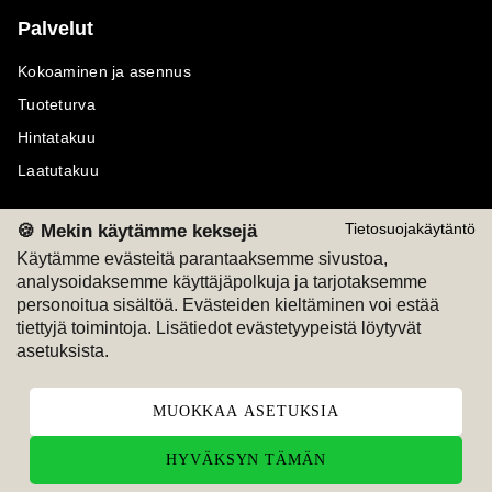
Palvelut
Kokoaminen ja asennus
Tuoteturva
Hintatakuu
Laatutakuu
🍪 Mekin käytämme keksejä
Tietosuojakäytäntö
Käytämme evästeitä parantaaksemme sivustoa,
analysoidaksemme käyttäjäpolkuja ja tarjotaksemme
Maksutavat
Seuraa meitä
personoitua sisältöä. Evästeiden kieltäminen voi estää
tiettyjä toimintoja. Lisätiedot evästetyypeistä löytyvät
M
A
SKU
M
A
SKU
asetuksista.
T
ili
L
a
s
ku
MUOKKAA ASETUKSIA
HYVÄKSYN TÄMÄN