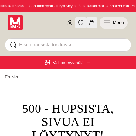
hakalusteiden loppuunmyynti kiihtyy! Myymälöistä kaikki mallikappaleet väh. -50
Menu
Valitse myymälä
Etusivu
500 - HUPSISTA,
SIVUA EI
LÖYTYNYT!