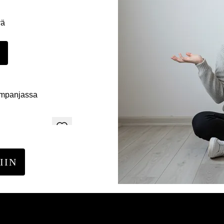
yä
E
ampanjassa
IIN