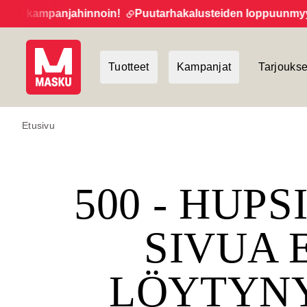
eet kampanjahinnoin!
Puutarhakalusteiden loppuunmyynti
Tuotteet
Kampanjat
Tarjoukse
Etusivu
500 - HUPS
SIVUA 
LÖYTYN