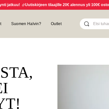
 jatkuu!
Uutiskirjeen tilaajille 20€ alennus yli 100€ ostoks
t
Suomen Halvin?
Outlet
ISTA,
EI
YT!