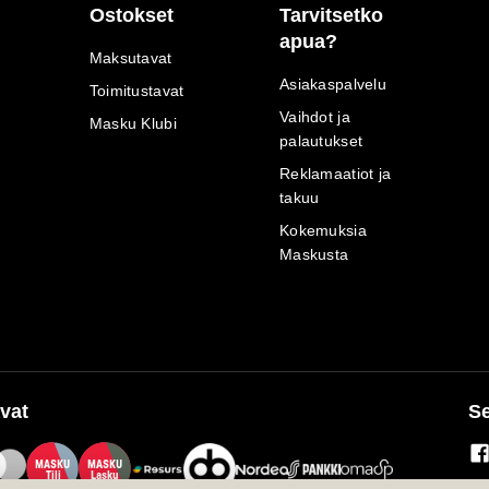
Ostokset
Tarvitsetko
apua?
Maksutavat
Asiakaspalvelu
Toimitustavat
Vaihdot ja
Masku Klubi
palautukset
Reklamaatiot ja
takuu
Kokemuksia
Maskusta
vat
Se
M
A
SKU
M
A
SKU
T
ili
L
a
s
ku