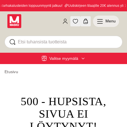
arhakalusteiden loppuunmyynti jatkuu!
Uutiskirjeen tilaajille 20€ alennus yli 10
Menu
Valitse myymälä
Etusivu
500 - HUPSISTA,
SIVUA EI
LÖYTYNYT!