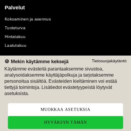
Palvelut
Kokoaminen ja asennus
Tuoteturva
Hintatakuu
Laatutakuu
🍪 Mekin käytämme keksejä
Tietosuojakäytäntö
Käytämme evästeitä parantaaksemme sivustoa,
analysoidaksemme käyttäjäpolkuja ja tarjotaksemme
Maksutavat
Seuraa meitä
personoitua sisältöä. Evästeiden kieltäminen voi estää
tiettyjä toimintoja. Lisätiedot evästetyypeistä löytyvät
M
A
SKU
M
A
SKU
asetuksista.
T
ili
L
a
s
ku
MUOKKAA ASETUKSIA
HYVÄKSYN TÄMÄN