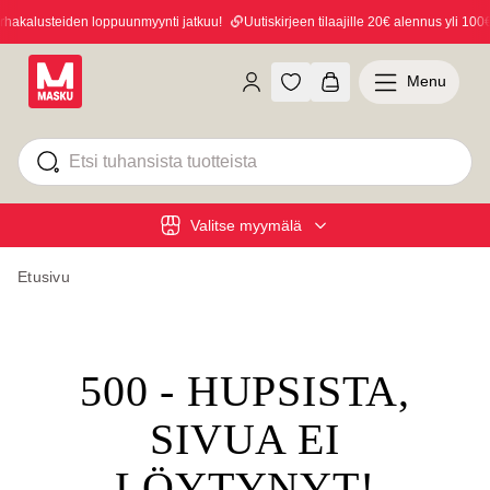
akalusteiden loppuunmyynti jatkuu!
Uutiskirjeen tilaajille 20€ alennus yli 100€ 
Menu
Valitse myymälä
Etusivu
500 - HUPSISTA,
SIVUA EI
LÖYTYNYT!