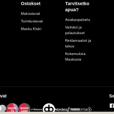
Ostokset
Tarvitsetko
apua?
Maksutavat
Asiakaspalvelu
Toimitustavat
Vaihdot ja
Masku Klubi
palautukset
Reklamaatiot ja
takuu
Kokemuksia
Maskusta
vat
Se
M
A
SKU
M
A
SKU
T
ili
L
a
s
ku