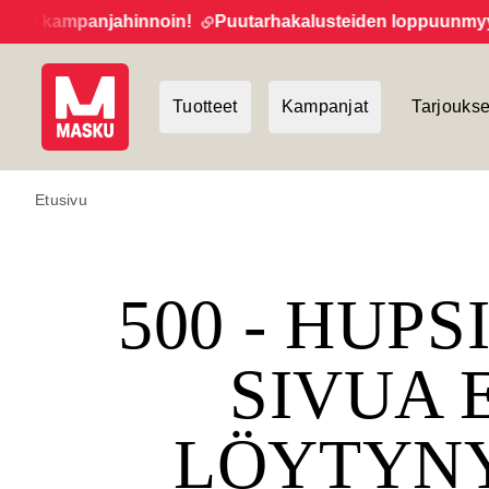
t kampanjahinnoin!
Puutarhakalusteiden loppuunmyynti 
Tuotteet
Kampanjat
Tarjoukse
Etusivu
500 - HUPS
SIVUA 
LÖYTYN