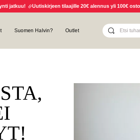
jatkuu!
Uutiskirjeen tilaajille 20€ alennus yli 100€ ostoksi
t
Suomen Halvin?
Outlet
ISTA,
EI
YT!