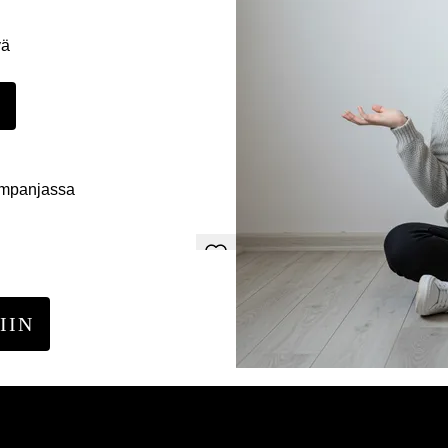
yä
E
ampanjassa
IIN