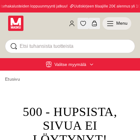
rhakalusteiden loppuunmyynti jatkuu!
Uutiskirjeen tilaajille 20€ alennus yli 100
Menu
Valitse myymälä
Etusivu
500 - HUPSISTA,
SIVUA EI
LÖYTYNYT!