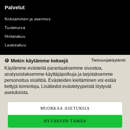
Palvelut
Kokoaminen ja asennus
Tuoteturva
Hintatakuu
Laatutakuu
🍪 Mekin käytämme keksejä
Tietosuojakäytäntö
Käytämme evästeitä parantaaksemme sivustoa,
analysoidaksemme käyttäjäpolkuja ja tarjotaksemme
Maksutavat
Seuraa meitä
personoitua sisältöä. Evästeiden kieltäminen voi estää
tiettyjä toimintoja. Lisätiedot evästetyypeistä löytyvät
M
A
SKU
M
A
SKU
asetuksista.
T
ili
L
a
s
ku
MUOKKAA ASETUKSIA
HYVÄKSYN TÄMÄN