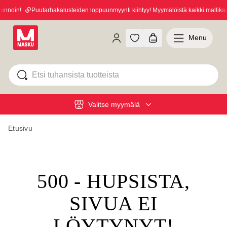
nnoin!
Puutarhakalusteiden loppuunmyynti kiihtyy! Myymälöistä kaikki mallikapp
Menu
Valitse myymälä
Etusivu
500 - HUPSISTA,
SIVUA EI
LÖYTYNYT!