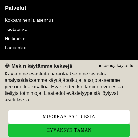
Palvelut
Kokoaminen ja asennus
Tuoteturva
Hintatakuu
Laatutakuu
🍪 Mekin käytämme keksejä
Tietosuojakäytäntö
Käytämme evästeitä parantaaksemme sivustoa,
Maksutavat
Seuraa meitä
analysoidaksemme käyttäjäpolkuja ja tarjotaksemme
personoitua sisältöä. Evästeiden kieltäminen voi estää
tiettyjä toimintoja. Lisätiedot evästetyypeistä löytyvät
M
A
SKU
M
A
SKU
T
ili
L
a
s
ku
asetuksista.
MUOKKAA ASETUKSIA
HYVÄKSYN TÄMÄN