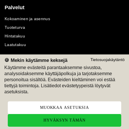
Palvelut
Kokoaminen ja asennus
Tuoteturva
Hintatakuu
Laatutakuu
🍪 Mekin käytämme keksejä
Tietosuojakäytäntö
Käytämme evästeitä parantaaksemme sivustoa,
analysoidaksemme käyttäjäpolkuja ja tarjotaksemme
Maksutavat
Seuraa meitä
personoitua sisältöä. Evästeiden kieltäminen voi estää
tiettyjä toimintoja. Lisätiedot evästetyypeistä löytyvät
M
A
SKU
M
A
SKU
asetuksista.
T
ili
L
a
s
ku
MUOKKAA ASETUKSIA
HYVÄKSYN TÄMÄN