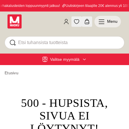
hakalusteiden loppuunmyynti jatkuu!
Uutiskirjeen tilaajille 20€ alennus yli 100€
Menu
Valitse myymälä
Etusivu
500 - HUPSISTA,
SIVUA EI
LÖYTYNYT!