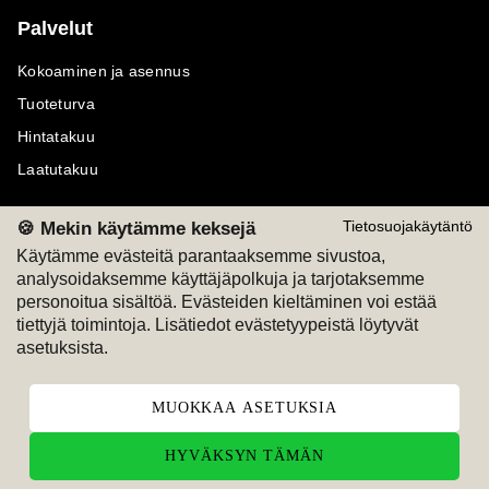
Palvelut
Kokoaminen ja asennus
Tuoteturva
Hintatakuu
Laatutakuu
🍪 Mekin käytämme keksejä
Tietosuojakäytäntö
Käytämme evästeitä parantaaksemme sivustoa,
analysoidaksemme käyttäjäpolkuja ja tarjotaksemme
Maksutavat
Seuraa meitä
personoitua sisältöä. Evästeiden kieltäminen voi estää
tiettyjä toimintoja. Lisätiedot evästetyypeistä löytyvät
M
A
SKU
M
A
SKU
asetuksista.
T
ili
L
a
s
ku
MUOKKAA ASETUKSIA
HYVÄKSYN TÄMÄN