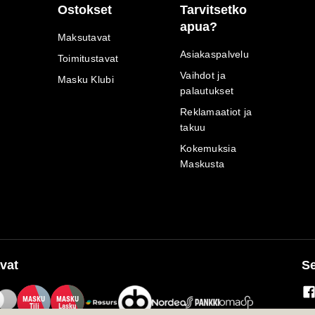
Ostokset
Tarvitsetko
apua?
Maksutavat
Asiakaspalvelu
Toimitustavat
Vaihdot ja
Masku Klubi
palautukset
Reklamaatiot ja
takuu
Kokemuksia
Maskusta
vat
Se
M
A
SKU
M
A
SKU
T
ili
L
a
s
ku