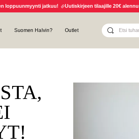
ppuunmyynti jatkuu!
Uutiskirjeen tilaajille 20€ alennus yl
t
Suomen Halvin?
Outlet
ISTA,
EI
YT!