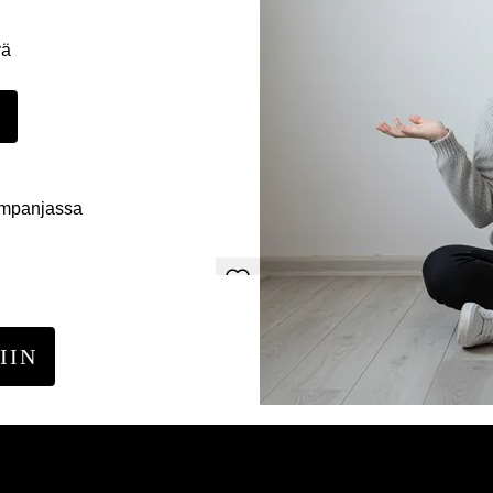
yä
E
ampanjassa
IIN