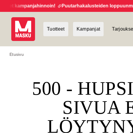
eet kampanjahinnoin!
Puutarhakalusteiden loppuunmyynti
Tuotteet
Kampanjat
Tarjoukse
Etusivu
500 - HUPS
SIVUA 
LÖYTYN