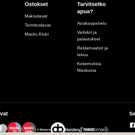
Ostokset
Tarvitsetko
apua?
Maksutavat
Asiakaspalvelu
Toimitustavat
Vaihdot ja
Masku Klubi
palautukset
Reklamaatiot ja
takuu
Kokemuksia
Maskusta
vat
Se
M
A
SKU
M
A
SKU
T
ili
L
a
s
ku