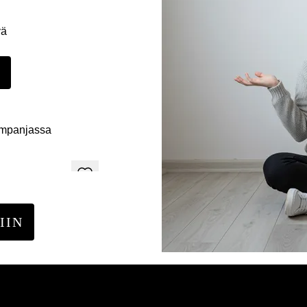
yä
E
ampanjassa
IIN