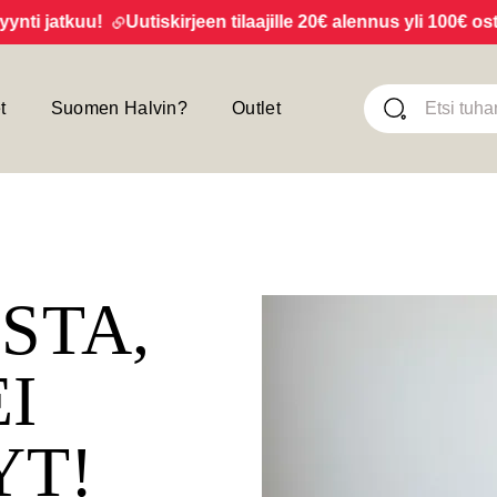
 jatkuu!
Uutiskirjeen tilaajille 20€ alennus yli 100€ ostoks
t
Suomen Halvin?
Outlet
ISTA,
EI
YT!