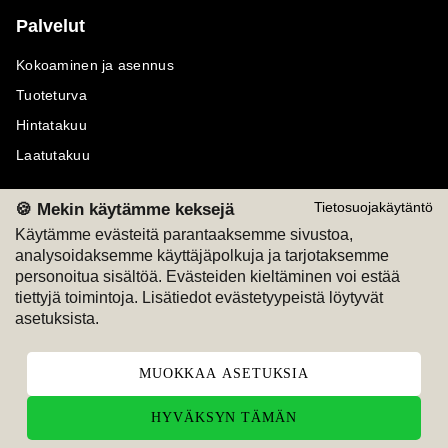
Palvelut
Kokoaminen ja asennus
Tuoteturva
Hintatakuu
Laatutakuu
🍪 Mekin käytämme keksejä
Tietosuojakäytäntö
Käytämme evästeitä parantaaksemme sivustoa,
analysoidaksemme käyttäjäpolkuja ja tarjotaksemme
Maksutavat
Seuraa meitä
personoitua sisältöä. Evästeiden kieltäminen voi estää
tiettyjä toimintoja. Lisätiedot evästetyypeistä löytyvät
M
A
SKU
M
A
SKU
asetuksista.
T
ili
L
a
s
ku
MUOKKAA ASETUKSIA
HYVÄKSYN TÄMÄN