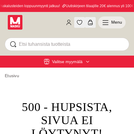
kalusteiden loppuunmyynti jatkuu!
Uutiskirjeen tilaajille 20€ alennus yli 100€ o
Menu
Valitse myymälä
Etusivu
500 - HUPSISTA,
SIVUA EI
LÖYTYNYT!