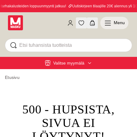
rhakalusteiden loppuunmyynti jatkuu!
Uutiskirjeen tilaajille 20€ alennus yli 100
Menu
Valitse myymälä
Etusivu
500 - HUPSISTA,
SIVUA EI
LÖYTYNYT!