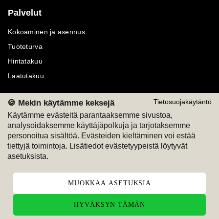
Palvelut
Kokoaminen ja asennus
Tuoteturva
Hintatakuu
Laatutakuu
🍪 Mekin käytämme keksejä
Tietosuojakäytäntö
Käytämme evästeitä parantaaksemme sivustoa,
analysoidaksemme käyttäjäpolkuja ja tarjotaksemme
Maksutavat
Seuraa meitä
personoitua sisältöä. Evästeiden kieltäminen voi estää
tiettyjä toimintoja. Lisätiedot evästetyypeistä löytyvät
M
A
SKU
M
A
SKU
asetuksista.
T
ili
L
a
s
ku
MUOKKAA ASETUKSIA
HYVÄKSYN TÄMÄN