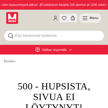
iden loppuunmyynti jatkuu!
Uutiskirjeen tilaajille 20€ alennus yli 100€ ostoksist
Menu
Valitse myymälä
Etusivu
500 - HUPSISTA,
SIVUA EI
LÖYTYNYT!