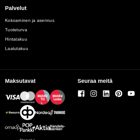
Palvelut
Kokoaminen ja asennus
Tuoteturva
Hintatakuu
Laatutakuu
Maksutavat
Seuraa meitä
M
A
SKU
M
A
SKU
T
ili
L
a
s
ku