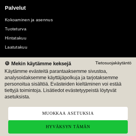
Palvelut
Kokoaminen ja asennus
Tuoteturva
Hintatakuu
Laatutakuu
🍪 Mekin käytämme keksejä
Tietosuojakäytäntö
Käytämme evästeitä parantaaksemme sivustoa,
analysoidaksemme käyttäjäpolkuja ja tarjotaksemme
Maksutavat
Seuraa meitä
personoitua sisältöä. Evästeiden kieltäminen voi estää
tiettyjä toimintoja. Lisätiedot evästetyypeistä löytyvät
M
A
SKU
M
A
SKU
asetuksista.
T
ili
L
a
s
ku
MUOKKAA ASETUKSIA
HYVÄKSYN TÄMÄN