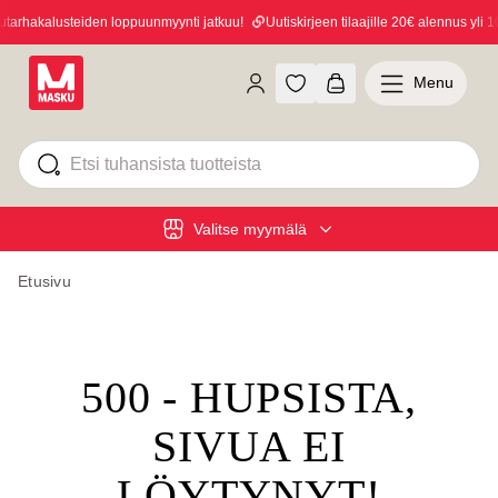
arhakalusteiden loppuunmyynti jatkuu!
Uutiskirjeen tilaajille 20€ alennus yli 10
Menu
Valitse myymälä
Etusivu
500 - HUPSISTA,
SIVUA EI
LÖYTYNYT!