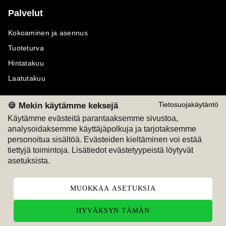
Palvelut
Kokoaminen ja asennus
Tuoteturva
Hintatakuu
Laatutakuu
🍪 Mekin käytämme keksejä
Tietosuojakäytäntö
Käytämme evästeitä parantaaksemme sivustoa,
analysoidaksemme käyttäjäpolkuja ja tarjotaksemme
Maksutavat
Seuraa meitä
personoitua sisältöä. Evästeiden kieltäminen voi estää
tiettyjä toimintoja. Lisätiedot evästetyypeistä löytyvät
M
A
SKU
M
A
SKU
asetuksista.
T
ili
L
a
s
ku
MUOKKAA ASETUKSIA
HYVÄKSYN TÄMÄN