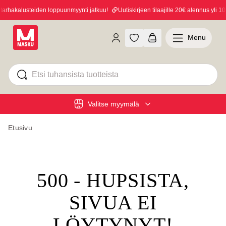
rhakalusteiden loppuunmyynti jatkuu!
Uutiskirjeen tilaajille 20€ alennus yli 100
Menu
Valitse myymälä
Etusivu
500 - HUPSISTA,
SIVUA EI
LÖYTYNYT!