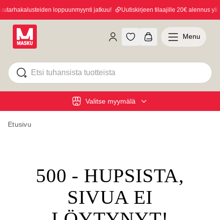
tarhakalusteiden loppuunmyynti jatkuu!
Uutiskirjeen tilaajille 20€ alennus yli 1
Menu
Valitse myymälä
Etusivu
500 - HUPSISTA,
SIVUA EI
LÖYTYNYT!