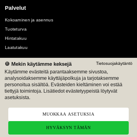
Palvelut
Kokoaminen ja asennus
Tuoteturva
Hintatakuu
Laatutakuu
🍪 Mekin käytämme keksejä
Tietosuojakäytäntö
Käytämme evästeitä parantaaksemme sivustoa,
analysoidaksemme käyttäjäpolkuja ja tarjotaksemme
Maksutavat
Seuraa meitä
personoitua sisältöä. Evästeiden kieltäminen voi estää
tiettyjä toimintoja. Lisätiedot evästetyypeistä löytyvät
M
A
SKU
M
A
SKU
asetuksista.
T
ili
L
a
s
ku
MUOKKAA ASETUKSIA
HYVÄKSYN TÄMÄN