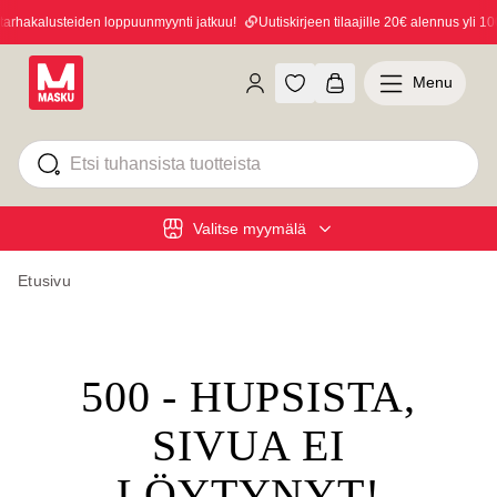
rhakalusteiden loppuunmyynti jatkuu!
Uutiskirjeen tilaajille 20€ alennus yli 100
Menu
Valitse myymälä
Etusivu
500 - HUPSISTA,
SIVUA EI
LÖYTYNYT!