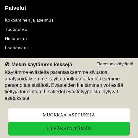
Palvelut
Kokoaminen ja asennus
Tuoteturva
Hintatakuu
Laatutakuu
🍪 Mekin käytämme keksejä
Tietosuojakäytäntö
Käytämme evästeitä parantaaksemme sivustoa,
analysoidaksemme käyttäjäpolkuja ja tarjotaksemme
Maksutavat
Seuraa meitä
personoitua sisältöä. Evästeiden kieltäminen voi estää
tiettyjä toimintoja. Lisätiedot evästetyypeistä löytyvät
M
A
SKU
M
A
SKU
asetuksista.
T
ili
L
a
s
ku
MUOKKAA ASETUKSIA
HYVÄKSYN TÄMÄN