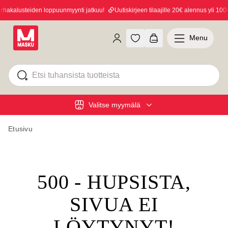
hakalusteiden loppuunmyynti jatkuu!
Uutiskirjeen tilaajille 20€ alennus yli 100€
Menu
Valitse myymälä
Etusivu
500 - HUPSISTA,
SIVUA EI
LÖYTYNYT!