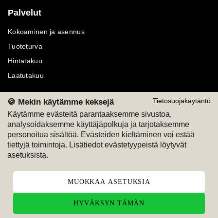
Palvelut
Kokoaminen ja asennus
Tuoteturva
Hintatakuu
Laatutakuu
🍪 Mekin käytämme keksejä
Tietosuojakäytäntö
Käytämme evästeitä parantaaksemme sivustoa,
analysoidaksemme käyttäjäpolkuja ja tarjotaksemme
Maksutavat
Seuraa meitä
personoitua sisältöä. Evästeiden kieltäminen voi estää
tiettyjä toimintoja. Lisätiedot evästetyypeistä löytyvät
M
A
SKU
M
A
SKU
asetuksista.
T
ili
L
a
s
ku
MUOKKAA ASETUKSIA
HYVÄKSYN TÄMÄN