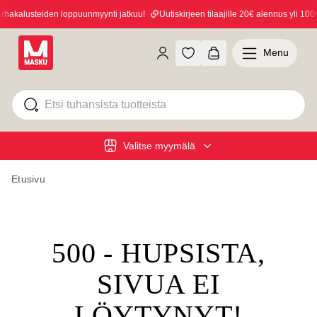
akalusteiden loppuunmyynti jatkuu!
Uutiskirjeen tilaajille 20€ alennus yli 100€ 
Menu
Valitse myymälä
Etusivu
500 - HUPSISTA,
SIVUA EI
LÖYTYNYT!