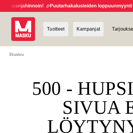
ampanjahinnoin!
Puutarhakalusteiden loppuunmyynti jatk
Tuotteet
Kampanjat
Tarjoukse
Etusivu
500 - HUPS
SIVUA 
LÖYTYN