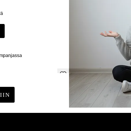
yä
E
ampanjassa
IIN