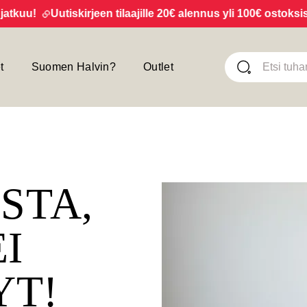
uu!
Uutiskirjeen tilaajille 20€ alennus yli 100€ ostoksista!
t
Suomen Halvin?
Outlet
ISTA,
EI
YT!