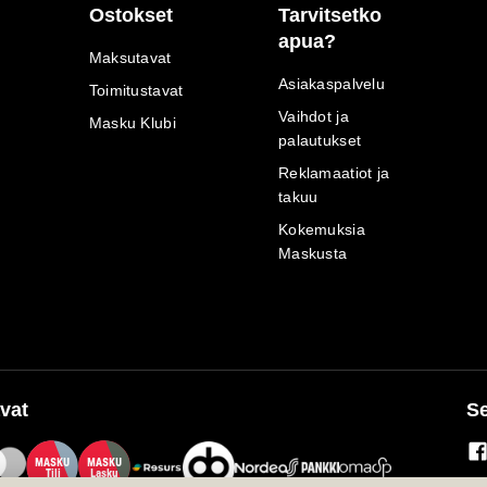
Ostokset
Tarvitsetko
apua?
Maksutavat
Asiakaspalvelu
Toimitustavat
Vaihdot ja
Masku Klubi
palautukset
Reklamaatiot ja
takuu
Kokemuksia
Maskusta
vat
Se
M
A
SKU
M
A
SKU
T
ili
L
a
s
ku