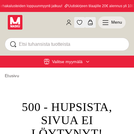
hakalusteiden loppuunmyynti jatkuu!
Uutiskirjeen tilaajille 20€ alennus yli 100€
Menu
Valitse myymälä
Etusivu
500 - HUPSISTA,
SIVUA EI
LÖYTYNYT!