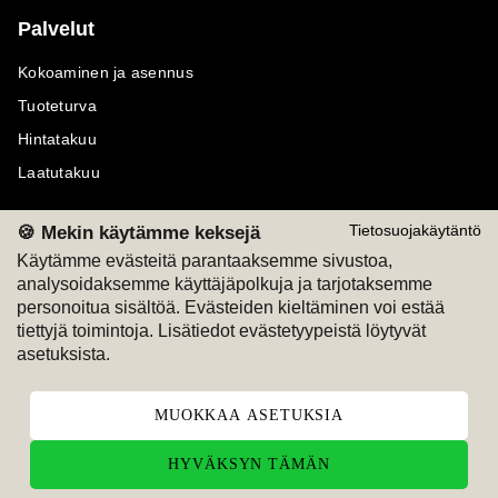
Palvelut
Kokoaminen ja asennus
Tuoteturva
Hintatakuu
Laatutakuu
🍪 Mekin käytämme keksejä
Tietosuojakäytäntö
Käytämme evästeitä parantaaksemme sivustoa,
analysoidaksemme käyttäjäpolkuja ja tarjotaksemme
Maksutavat
Seuraa meitä
personoitua sisältöä. Evästeiden kieltäminen voi estää
tiettyjä toimintoja. Lisätiedot evästetyypeistä löytyvät
M
A
SKU
M
A
SKU
asetuksista.
T
ili
L
a
s
ku
MUOKKAA ASETUKSIA
HYVÄKSYN TÄMÄN