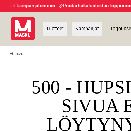
teet kampanjahinnoin!
Puutarhakalusteiden loppuunmyynt
Tuotteet
Kampanjat
Tarjoukse
Etusivu
500 - HUPS
SIVUA 
LÖYTYN