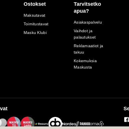
Ostokset
Tarvitsetko
apua?
Maksutavat
Asiakaspalvelu
Toimitustavat
Vaihdot ja
Masku Klubi
palautukset
Reklamaatiot ja
takuu
Kokemuksia
Maskusta
vat
Se
M
A
SKU
M
A
SKU
T
ili
L
a
s
ku