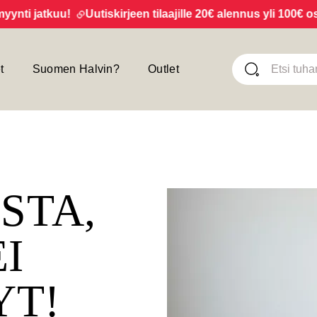
i jatkuu!
Uutiskirjeen tilaajille 20€ alennus yli 100€ ostok
t
Suomen Halvin?
Outlet
ISTA,
EI
YT!