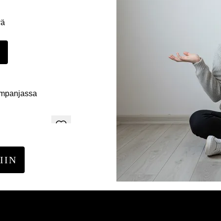
yä
E
ampanjassa
IIN