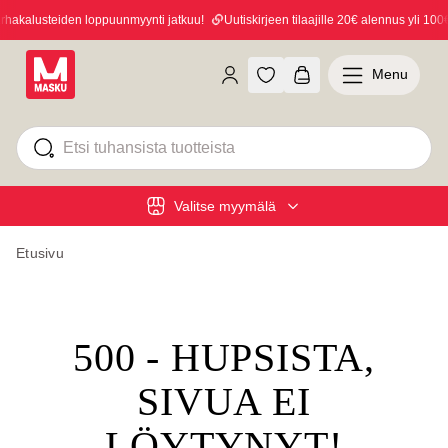
hakalusteiden loppuunmyynti jatkuu!
Uutiskirjeen tilaajille 20€ alennus yli 100€
Menu
Valitse myymälä
Etusivu
500 - HUPSISTA,
SIVUA EI
LÖYTYNYT!