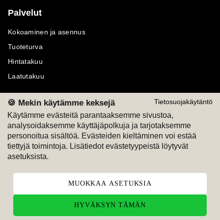
Palvelut
Kokoaminen ja asennus
Tuoteturva
Hintatakuu
Laatutakuu
🍪 Mekin käytämme keksejä
Tietosuojakäytäntö
Käytämme evästeitä parantaaksemme sivustoa,
analysoidaksemme käyttäjäpolkuja ja tarjotaksemme
Maksutavat
Seuraa meitä
personoitua sisältöä. Evästeiden kieltäminen voi estää
tiettyjä toimintoja. Lisätiedot evästetyypeistä löytyvät
M
A
SKU
M
A
SKU
asetuksista.
T
ili
L
a
s
ku
MUOKKAA ASETUKSIA
HYVÄKSYN TÄMÄN