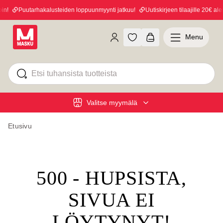
n!
Puutarhakalusteiden loppuunmyynti jatkuu!
Uutiskirjeen tilaajille 20€ alen
Menu
Valitse myymälä
Etusivu
500 - HUPSISTA,
SIVUA EI
LÖYTYNYT!