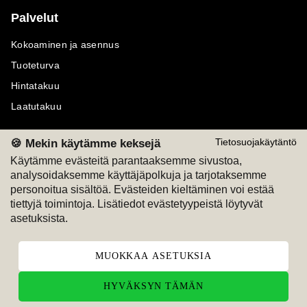
Palvelut
Kokoaminen ja asennus
Tuoteturva
Hintatakuu
Laatutakuu
🍪 Mekin käytämme keksejä
Tietosuojakäytäntö
Käytämme evästeitä parantaaksemme sivustoa,
analysoidaksemme käyttäjäpolkuja ja tarjotaksemme
Maksutavat
Seuraa meitä
personoitua sisältöä. Evästeiden kieltäminen voi estää
tiettyjä toimintoja. Lisätiedot evästetyypeistä löytyvät
M
A
SKU
M
A
SKU
asetuksista.
T
ili
L
a
s
ku
MUOKKAA ASETUKSIA
HYVÄKSYN TÄMÄN