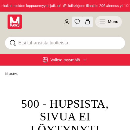
hakalusteiden loppuunmyynti jatkuu!
Uutiskirjeen tilaajille 20€ alennus yli 100€
Menu
Valitse myymälä
Etusivu
500 - HUPSISTA,
SIVUA EI
LÖYTYNYT!