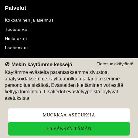
Palvelut
Kokoaminen ja asennus
Tuoteturva
Hintatakuu
Laatutakuu
🍪 Mekin käytämme keksejä
Tietosuojakäytäntö
Käytämme evästeitä parantaaksemme sivustoa,
analysoidaksemme käyttäjäpolkuja ja tarjotaksemme
Maksutavat
Seuraa meitä
personoitua sisältöä. Evästeiden kieltäminen voi estää
tiettyjä toimintoja. Lisätiedot evästetyypeistä löytyvät
M
A
SKU
M
A
SKU
asetuksista.
T
ili
L
a
s
ku
MUOKKAA ASETUKSIA
HYVÄKSYN TÄMÄN