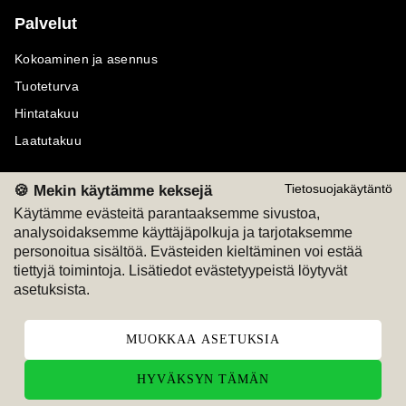
Palvelut
Kokoaminen ja asennus
Tuoteturva
Hintatakuu
Laatutakuu
🍪 Mekin käytämme keksejä
Tietosuojakäytäntö
Käytämme evästeitä parantaaksemme sivustoa,
analysoidaksemme käyttäjäpolkuja ja tarjotaksemme
Maksutavat
Seuraa meitä
personoitua sisältöä. Evästeiden kieltäminen voi estää
tiettyjä toimintoja. Lisätiedot evästetyypeistä löytyvät
M
A
SKU
M
A
SKU
asetuksista.
T
ili
L
a
s
ku
MUOKKAA ASETUKSIA
HYVÄKSYN TÄMÄN