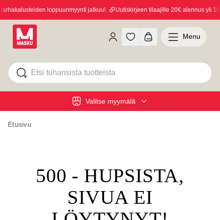
rhakalusteiden loppuunmyynti jatkuu!
Uutiskirjeen tilaajille 20€ alennus yli 100
Menu
Valitse myymälä
Etusivu
500 - HUPSISTA,
SIVUA EI
LÖYTYNYT!