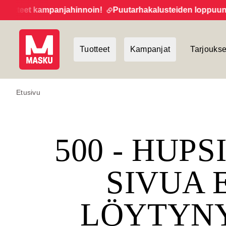
tteet kampanjahinnoin!
Puutarhakalusteiden loppuunmyyn
Tuotteet
Kampanjat
Tarjoukse
Etusivu
500 - HUPS
SIVUA 
LÖYTYN