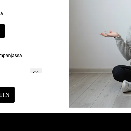
yä
E
ampanjassa
IIN