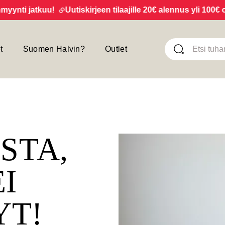
ti jatkuu!
Uutiskirjeen tilaajille 20€ alennus yli 100€ osto
t
Suomen Halvin?
Outlet
ISTA,
EI
YT!