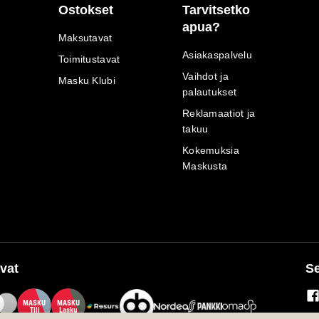
Ostokset
Tarvitsetko
apua?
Maksutavat
Asiakaspalvelu
Toimitustavat
Vaihdot ja
Masku Klubi
palautukset
Reklamaatiot ja
takuu
Kokemuksia
Maskusta
vat
Se
M
A
SKU
M
A
SKU
T
ili
L
a
s
ku