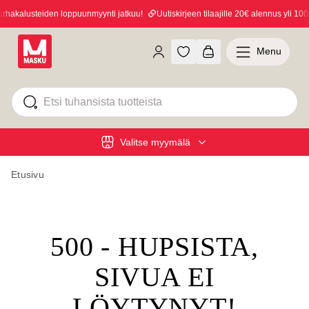
hakalusteiden loppuunmyynti jatkuu!
Uutiskirjeen tilaajille 20€ alennus yli 100€
Menu
Valitse myymälä
Etusivu
500 - HUPSISTA,
SIVUA EI
LÖYTYNYT!