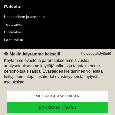
Palvelut
Kokoaminen ja asennus
Tuoteturva
Hintatakuu
Laatutakuu
🍪 Mekin käytämme keksejä
Tietosuojakäytäntö
Käytämme evästeitä parantaaksemme sivustoa,
analysoidaksemme käyttäjäpolkuja ja tarjotaksemme
Maksutavat
Seuraa meitä
personoitua sisältöä. Evästeiden kieltäminen voi estää
tiettyjä toimintoja. Lisätiedot evästetyypeistä löytyvät
M
A
SKU
M
A
SKU
asetuksista.
T
ili
L
a
s
ku
MUOKKAA ASETUKSIA
HYVÄKSYN TÄMÄN