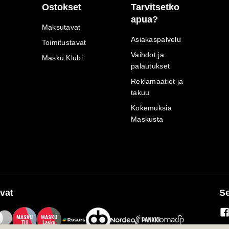
Ostokset
Tarvitsetko
apua?
Maksutavat
Asiakaspalvelu
Toimitustavat
Vaihdot ja
Masku Klubi
palautukset
Reklamaatiot ja
takuu
Kokemuksia
Maskusta
vat
Se
M
A
SKU
M
A
SKU
T
ili
L
a
s
ku