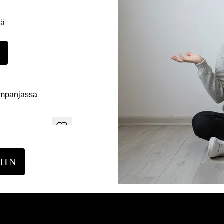
yä
E
ampanjassa
IIN