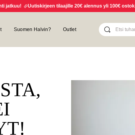
tkuu!
Uutiskirjeen tilaajille 20€ alennus yli 100€ ostoksist
t
Suomen Halvin?
Outlet
ISTA,
EI
YT!