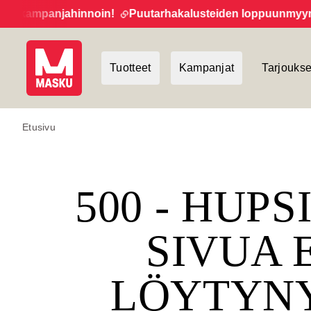
 kampanjahinnoin!
Puutarhakalusteiden loppuunmyynti ja
Tuotteet
Kampanjat
Tarjoukse
Etusivu
500 - HUPS
SIVUA 
LÖYTYN