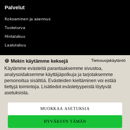
Palvelut
Kokoaminen ja asennus
Tuoteturva
Hintatakuu
Laatutakuu
🍪 Mekin käytämme keksejä
Tietosuojakäytäntö
Käytämme evästeitä parantaaksemme sivustoa,
analysoidaksemme käyttäjäpolkuja ja tarjotaksemme
Maksutavat
Seuraa meitä
personoitua sisältöä. Evästeiden kieltäminen voi estää
tiettyjä toimintoja. Lisätiedot evästetyypeistä löytyvät
M
A
SKU
M
A
SKU
asetuksista.
T
ili
L
a
s
ku
MUOKKAA ASETUKSIA
HYVÄKSYN TÄMÄN