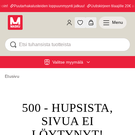
in!
Puutarhakalusteiden loppuunmyynti jatkuu!
Uutiskirjeen tilaajille 20€ al
Menu
Valitse myymälä
Etusivu
500 - HUPSISTA,
SIVUA EI
LÖYTYNYT!