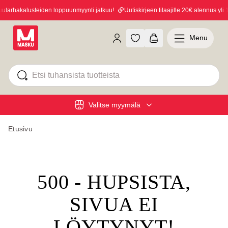
tarhakalusteiden loppuunmyynti jatkuu!
Uutiskirjeen tilaajille 20€ alennus yli 1
Menu
Valitse myymälä
Etusivu
500 - HUPSISTA,
SIVUA EI
LÖYTYNYT!