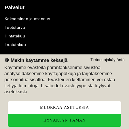
Palvelut
Kokoaminen ja asennus
Tuoteturva
Hintatakuu
Laatutakuu
🍪 Mekin käytämme keksejä
Tietosuojakäytäntö
Käytämme evästeitä parantaaksemme sivustoa,
analysoidaksemme käyttäjäpolkuja ja tarjotaksemme
Maksutavat
Seuraa meitä
personoitua sisältöä. Evästeiden kieltäminen voi estää
tiettyjä toimintoja. Lisätiedot evästetyypeistä löytyvät
M
A
SKU
M
A
SKU
asetuksista.
T
ili
L
a
s
ku
MUOKKAA ASETUKSIA
HYVÄKSYN TÄMÄN