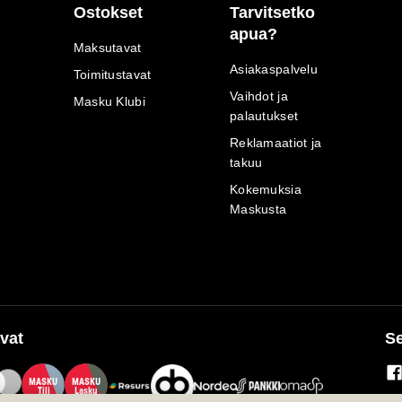
Ostokset
Tarvitsetko
apua?
Maksutavat
Asiakaspalvelu
Toimitustavat
Vaihdot ja
Masku Klubi
palautukset
Reklamaatiot ja
takuu
Kokemuksia
Maskusta
vat
Se
M
A
SKU
M
A
SKU
T
ili
L
a
s
ku