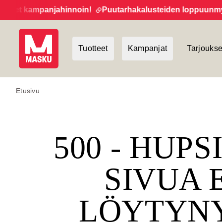
eet kampanjahinnoin!
Puutarhakalusteiden loppuunmyynti
Tuotteet
Kampanjat
Tarjoukse
Etusivu
500 - HUPS
SIVUA 
LÖYTYN