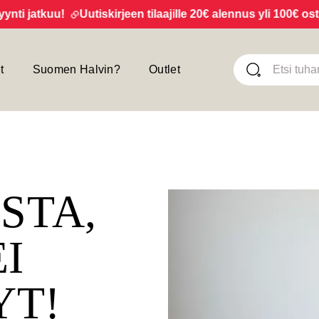
 jatkuu!
Uutiskirjeen tilaajille 20€ alennus yli 100€ ostoks
t
Suomen Halvin?
Outlet
ISTA,
EI
YT!