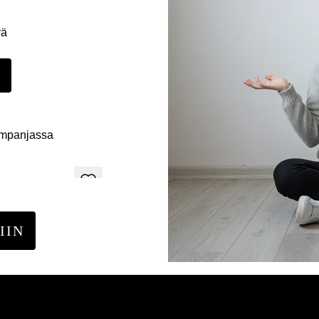
yä
E
ampanjassa
IIN