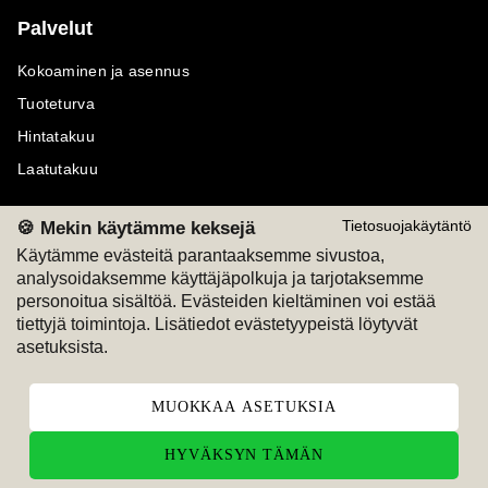
Palvelut
Kokoaminen ja asennus
Tuoteturva
Hintatakuu
Laatutakuu
🍪 Mekin käytämme keksejä
Tietosuojakäytäntö
Käytämme evästeitä parantaaksemme sivustoa,
analysoidaksemme käyttäjäpolkuja ja tarjotaksemme
Maksutavat
Seuraa meitä
personoitua sisältöä. Evästeiden kieltäminen voi estää
tiettyjä toimintoja. Lisätiedot evästetyypeistä löytyvät
M
A
SKU
M
A
SKU
asetuksista.
T
ili
L
a
s
ku
MUOKKAA ASETUKSIA
HYVÄKSYN TÄMÄN