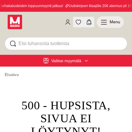
rhakalusteiden loppuunmyynti jatkuu!
Uutiskirjeen tilaajille 20€ alennus yli 100
Menu
Valitse myymälä
Etusivu
500 - HUPSISTA,
SIVUA EI
LÖYTYNYT!