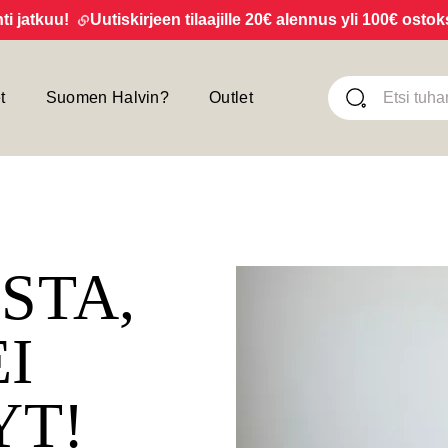
tkuu!
Uutiskirjeen tilaajille 20€ alennus yli 100€ ostoksist
t
Suomen Halvin?
Outlet
ISTA,
EI
YT!