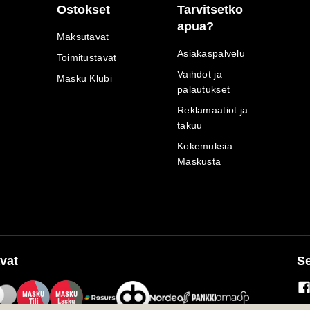
Ostokset
Tarvitsetko
apua?
Maksutavat
Asiakaspalvelu
Toimitustavat
Vaihdot ja
Masku Klubi
palautukset
Reklamaatiot ja
takuu
Kokemuksia
Maskusta
vat
Se
M
A
SKU
M
A
SKU
T
ili
L
a
s
ku