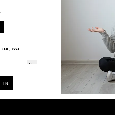
yä
E
ampanjassa
IIN