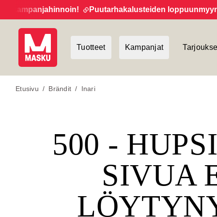
 kampanjahinnoin!
Puutarhakalusteiden loppuunmyynti ja
Tuotteet
Kampanjat
Tarjoukse
Etusivu
/
Brändit
/
Inari
500 - HUPS
SIVUA 
LÖYTYN