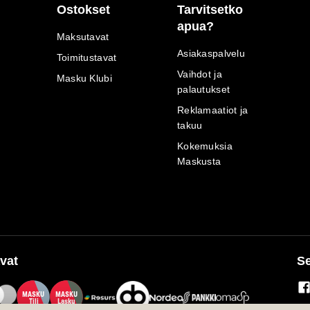
Ostokset
Tarvitsetko
apua?
Maksutavat
Asiakaspalvelu
Toimitustavat
Vaihdot ja
Masku Klubi
palautukset
Reklamaatiot ja
takuu
Kokemuksia
Maskusta
vat
Se
M
A
SKU
M
A
SKU
T
ili
L
a
s
ku