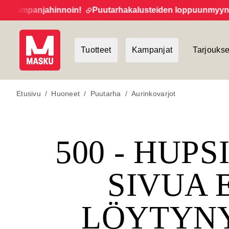
kampanjahinnoin!
Puutarhakalusteiden loppuunmyynti ja
Tuotteet
Kampanjat
Tarjoukse
Etusivu
/
Huoneet
/
Puutarha
/
Aurinkovarjot
500 - HUPS
SIVUA 
LÖYTYN