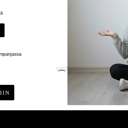
yä
E
ampanjassa
IIN