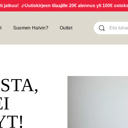
tkuu!
Uutiskirjeen tilaajille 20€ alennus yli 100€ ostoksista
t
Suomen Halvin?
Outlet
ISTA,
EI
YT!