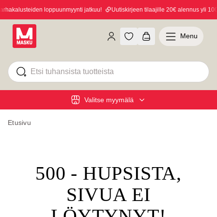
hakalusteiden loppuunmyynti jatkuu!
Uutiskirjeen tilaajille 20€ alennus yli 100€
Menu
Valitse myymälä
Etusivu
500 - HUPSISTA,
SIVUA EI
LÖYTYNYT!