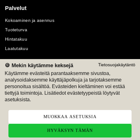
Palvelut
Kokoaminen ja asennus
Tuoteturva
Hintatakuu
Laatutakuu
🍪 Mekin käytämme keksejä
Tietosuojakäytäntö
Käytämme evästeitä parantaaksemme sivustoa,
analysoidaksemme käyttäjäpolkuja ja tarjotaksemme
Maksutavat
Seuraa meitä
personoitua sisältöä. Evästeiden kieltäminen voi estää
tiettyjä toimintoja. Lisätiedot evästetyypeistä löytyvät
M
A
SKU
M
A
SKU
asetuksista.
T
ili
L
a
s
ku
MUOKKAA ASETUKSIA
HYVÄKSYN TÄMÄN