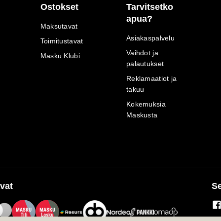
Ostokset
Tarvitsetko
apua?
Maksutavat
Asiakaspalvelu
Toimitustavat
Vaihdot ja
Masku Klubi
palautukset
Reklamaatiot ja
takuu
Kokemuksia
Maskusta
vat
Se
M
A
SKU
M
A
SKU
T
ili
L
a
s
ku