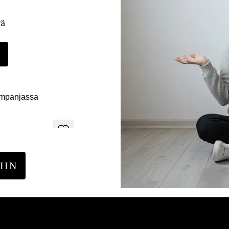
yä
E
ampanjassa
IIN