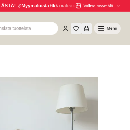
TÄ!
Myymälöistä 6kk maksuaikaa 0% korolla! Hae TÄSTÄ 
Valitse myymälä
Menu