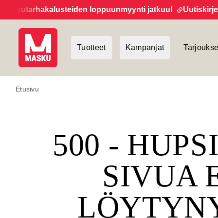
uutarhakalusteiden loppuunmyynti jatkuu!
Uutiskirjeen ti
Tuotteet
Kampanjat
Tarjoukse
Etusivu
500 - HUPS
SIVUA 
LÖYTYN