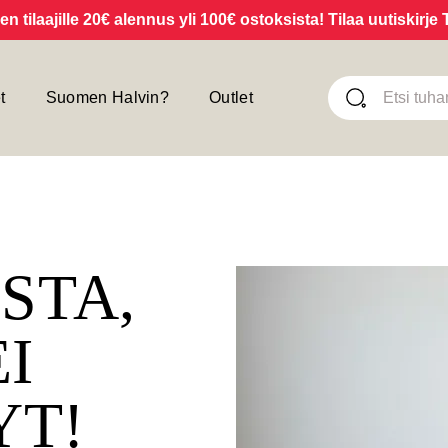
laajille 20€ alennus yli 100€ ostoksista! Tilaa uutiskirje TÄS
t
Suomen Halvin?
Outlet
ISTA,
EI
YT!