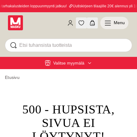
rhakalusteiden loppuunmyynti jatkuu!
Uutiskirjeen tilaajille 20€ alennus yli 10
Menu
Valitse myymälä
Etusivu
500 - HUPSISTA,
SIVUA EI
LÖYTYNYT!