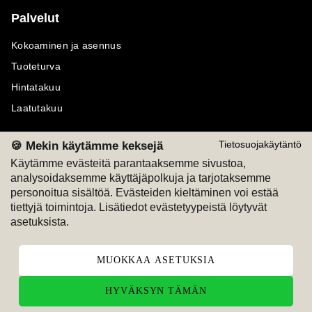
Palvelut
Kokoaminen ja asennus
Tuoteturva
Hintatakuu
Laatutakuu
🍪 Mekin käytämme keksejä
Tietosuojakäytäntö
Käytämme evästeitä parantaaksemme sivustoa,
analysoidaksemme käyttäjäpolkuja ja tarjotaksemme
Maksutavat
Seuraa meitä
personoitua sisältöä. Evästeiden kieltäminen voi estää
tiettyjä toimintoja. Lisätiedot evästetyypeistä löytyvät
M
A
SKU
M
A
SKU
asetuksista.
T
ili
L
a
s
ku
MUOKKAA ASETUKSIA
HYVÄKSYN TÄMÄN