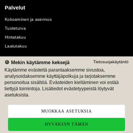
Palvelut
Kokoaminen ja asennus
Tuoteturva
Hintatakuu
Laatutakuu
🍪 Mekin käytämme keksejä
Tietosuojakäytäntö
Käytämme evästeitä parantaaksemme sivustoa,
analysoidaksemme käyttäjäpolkuja ja tarjotaksemme
Maksutavat
Seuraa meitä
personoitua sisältöä. Evästeiden kieltäminen voi estää
tiettyjä toimintoja. Lisätiedot evästetyypeistä löytyvät
M
A
SKU
M
A
SKU
asetuksista.
T
ili
L
a
s
ku
MUOKKAA ASETUKSIA
HYVÄKSYN TÄMÄN