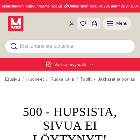
kalusteiden loppuunmyynti jatkuu!
Uutiskirjeen tilaajille 20€ alennus yli 100€ o
Menu
Valitse myymälä
Etusivu
/
Huoneet
/
Ruokailutila
/
Tuolit
/
Jakkarat ja porrasja
500 - HUPSISTA,
SIVUA EI
LÖYTYNYT!