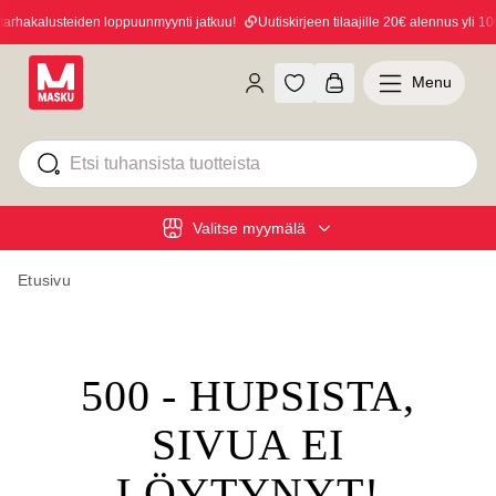
rhakalusteiden loppuunmyynti jatkuu!
Uutiskirjeen tilaajille 20€ alennus yli 100
Menu
Valitse myymälä
Etusivu
500 - HUPSISTA,
SIVUA EI
LÖYTYNYT!