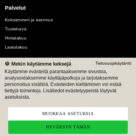
Palvelut
Kokoaminen ja asennus
Tuoteturva
Hintatakuu
Laatutakuu
🍪 Mekin käytämme keksejä
Tietosuojakäytäntö
Käytämme evästeitä parantaaksemme sivustoa,
analysoidaksemme käyttäjäpolkuja ja tarjotaksemme
Maksutavat
Seuraa meitä
personoitua sisältöä. Evästeiden kieltäminen voi estää
tiettyjä toimintoja. Lisätiedot evästetyypeistä löytyvät
M
A
SKU
M
A
SKU
asetuksista.
T
ili
L
a
s
ku
MUOKKAA ASETUKSIA
HYVÄKSYN TÄMÄN