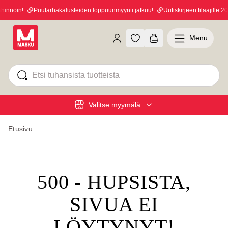
innoin!
Puutarhakalusteiden loppuunmyynti jatkuu!
Uutiskirjeen tilaajille 20
Menu
Valitse myymälä
Etusivu
500 - HUPSISTA,
SIVUA EI
LÖYTYNYT!