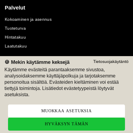
Palvelut
Kokoaminen ja asennus
Tuoteturva
Hintatakuu
Laatutakuu
🍪 Mekin käytämme keksejä
Tietosuojakäytäntö
Käytämme evästeitä parantaaksemme sivustoa,
analysoidaksemme käyttäjäpolkuja ja tarjotaksemme
Maksutavat
Seuraa meitä
personoitua sisältöä. Evästeiden kieltäminen voi estää
tiettyjä toimintoja. Lisätiedot evästetyypeistä löytyvät
M
A
SKU
M
A
SKU
asetuksista.
T
ili
L
a
s
ku
MUOKKAA ASETUKSIA
HYVÄKSYN TÄMÄN