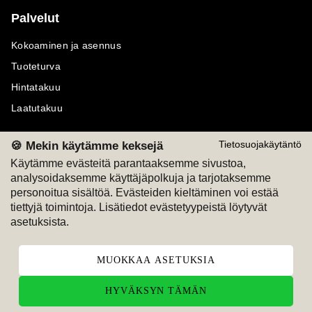
Palvelut
Kokoaminen ja asennus
Tuoteturva
Hintatakuu
Laatutakuu
🍪 Mekin käytämme keksejä
Tietosuojakäytäntö
Käytämme evästeitä parantaaksemme sivustoa,
analysoidaksemme käyttäjäpolkuja ja tarjotaksemme
Maksutavat
Seuraa meitä
personoitua sisältöä. Evästeiden kieltäminen voi estää
tiettyjä toimintoja. Lisätiedot evästetyypeistä löytyvät
M
A
SKU
M
A
SKU
asetuksista.
T
ili
L
a
s
ku
MUOKKAA ASETUKSIA
HYVÄKSYN TÄMÄN