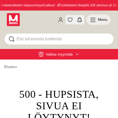
hakalusteiden loppuunmyynti jatkuu!
Uutiskirjeen tilaajille 20€ alennus yli 100€
Menu
Valitse myymälä
Etusivu
500 - HUPSISTA,
SIVUA EI
LÖYTYNYT!